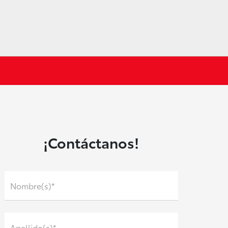
¡Contáctanos!
Nombre(s)*
Apellido(s)*